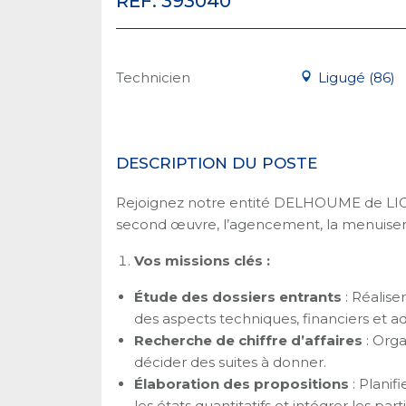
RÉF. 393040
Technicien
Ligugé (86)
DESCRIPTION DU POSTE
Rejoignez notre entité DELHOUME de LIGU
second œuvre, l’agencement, la menuiserie
Vos missions clés :
Étude des dossiers entrants
: Réalise
des aspects techniques, financiers et adm
Recherche de chiffre d’affaires
: Orga
décider des suites à donner.
Élaboration des propositions
: Planif
les états quantitatifs et intégrer les par