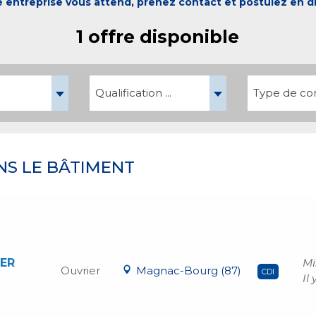
 entreprise vous attend, prenez contact et postulez en di
1 offre disponible
Qualification ...
Type de cont
NS LE BÂTIMENT
ER
Mi
Ouvrier
Magnac-Bourg (87)
CDI
Il