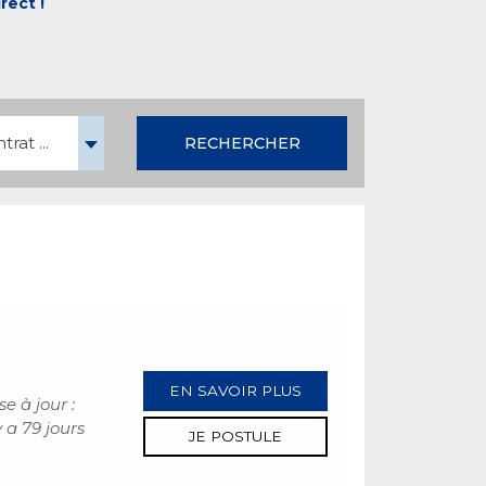
rect !
rat ...
RECHERCHER
EN SAVOIR PLUS
se à jour :
 y a 79 jours
JE POSTULE